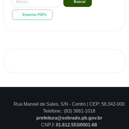
Buscar
Exportar PDFs
Rua Manoel de Sales, S/N - Centro | CEP: 58.342-000
Telefone.: (83) 3661-1018
prefeitura@sobrado.pb.gov.br
CNPJ:
01.612.553/0001-68