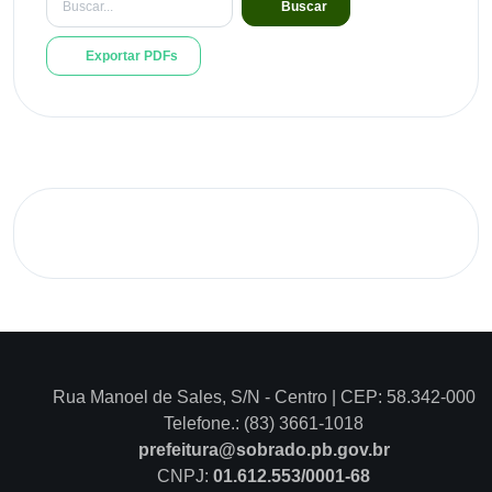
Buscar
Exportar PDFs
Rua Manoel de Sales, S/N - Centro | CEP: 58.342-000
Telefone.: (83) 3661-1018
prefeitura@sobrado.pb.gov.br
CNPJ:
01.612.553/0001-68